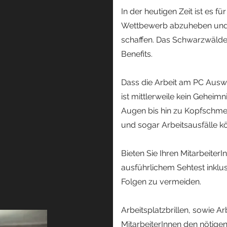
In der heutigen Zeit ist es f
Wettbewerb abzuheben und Be
schaffen. Das Schwarzwälder 
Benefits.
Dass die Arbeit am PC Ausw
ist mittlerweile kein Geheim
Augen bis hin zu Kopfschm
und sogar Arbeitsausfälle kö
Bieten Sie Ihren Mitarbeite
ausführlichem Sehtest inkl
Folgen zu vermeiden.
Arbeitsplatzbrillen, sowie Ar
MitarbeiterInnen den nötige